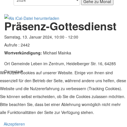
Gehe zu Monat
Präsenz-Gottesdienst
Samstag, 13. Januar 2024, 10:00 - 12:00
Aufrufe
: 2442
Wortverkündigung:
Michael Mainka
Ort
Gemeinde Leben im Zentrum, Heidelberger Str. 16, 64285
Darmstadt
Wir nutzen Cookies auf unserer Website. Einige von ihnen sind
essenziell für den Betrieb der Seite, während andere uns helfen, diese
Website und die Nutzererfahrung zu verbessern (Tracking Cookies).
Sie können selbst entscheiden, ob Sie die Cookies zulassen möchten.
Bitte beachten Sie, dass bei einer Ablehnung womöglich nicht mehr
alle Funktionalitäten der Seite zur Verfügung stehen.
© 2019 Leben im Zentrum. Realisiert von
www.geh-online.eu
Akzeptieren
Impressum
|
Datenschutz
|
Disclaimer