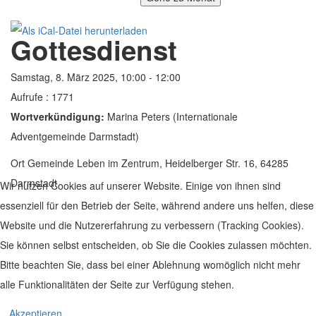
Gottesdienst
Samstag, 8. März 2025, 10:00 - 12:00
Aufrufe
: 1771
Wortverkündigung:
Marina Peters (Internationale
Adventgemeinde Darmstadt)
Ort
Gemeinde Leben im Zentrum, Heidelberger Str. 16, 64285
Darmstadt
Wir nutzen Cookies auf unserer Website. Einige von ihnen sind
essenziell für den Betrieb der Seite, während andere uns helfen, diese
Website und die Nutzererfahrung zu verbessern (Tracking Cookies).
Sie können selbst entscheiden, ob Sie die Cookies zulassen möchten.
Bitte beachten Sie, dass bei einer Ablehnung womöglich nicht mehr
alle Funktionalitäten der Seite zur Verfügung stehen.
© 2019 Leben im Zentrum. Realisiert von
www.geh-online.eu
Akzeptieren
Impressum
|
Datenschutz
|
Disclaimer