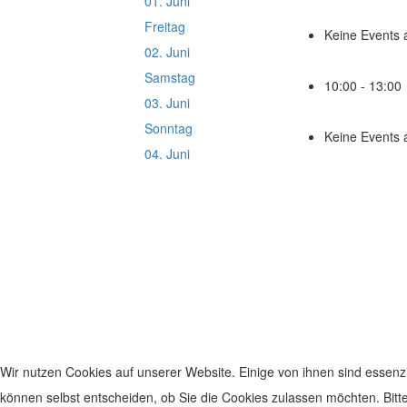
01. Juni
Freitag
Keine Events
02. Juni
Samstag
10:00 - 13:0
03. Juni
Sonntag
Keine Events
04. Juni
© 2019 Leben im Zentrum. Realisiert von
www.geh-onl
Wir nutzen Cookies auf unserer Website. Einige von ihnen sind essenzi
können selbst entscheiden, ob Sie die Cookies zulassen möchten. Bitte