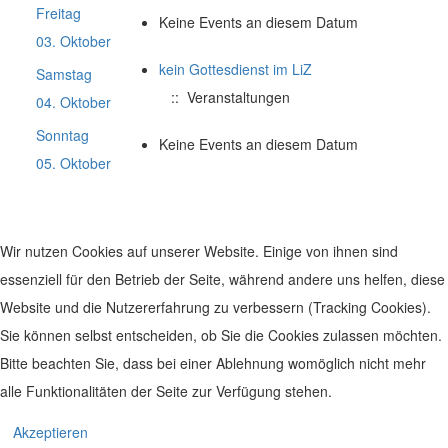
Freitag
Keine Events an diesem Datum
03. Oktober
kein Gottesdienst im LiZ
Samstag
:: Veranstaltungen
04. Oktober
Sonntag
Keine Events an diesem Datum
05. Oktober
Wir nutzen Cookies auf unserer Website. Einige von ihnen sind
essenziell für den Betrieb der Seite, während andere uns helfen, diese
Website und die Nutzererfahrung zu verbessern (Tracking Cookies).
Sie können selbst entscheiden, ob Sie die Cookies zulassen möchten.
Bitte beachten Sie, dass bei einer Ablehnung womöglich nicht mehr
alle Funktionalitäten der Seite zur Verfügung stehen.
© 2019 Leben im Zentrum. Realisiert von
www.geh-online.eu
Akzeptieren
Impressum
|
Datenschutz
|
Disclaimer