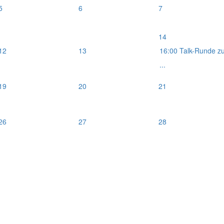
5
6
7
14
12
13
16:00 Talk-Runde z
...
19
20
21
26
27
28